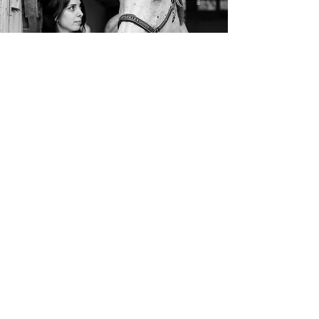
Und Du willst Vertrauen.
In Dich selbst, in Dein
therapeutisches Handeln – weil
Du verstehst, warum Du was tust.
Und Du willst, dass Dir andere
vertrauen – weil Deine Arbeit wirkt
und Du das auch kommunizieren
kannst.
Wenn Du all das suchst, dann bist
Du hier genau richtig.
Willkommen beim
Equinen Therapeutischen