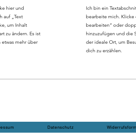
cke hier und
Ich bin ein Textabschnit
h auf „Text
bearbeite mich. Klicke 
ke, um Inhalt
bearbeiten“ oder doppe
rt zu ändern. Es ist
hinzuzufügen und die Sc
n etwas mehr über
der ideale Ort, um Be
dich zu erzählen.
ressum
Datenschutz
Widerrufsform